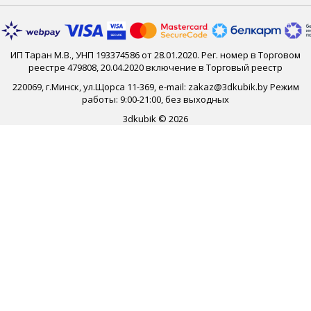
ИП Таран М.В., УНП 193374586 от 28.01.2020. Рег. номер в Торговом
реестре 479808, 20.04.2020 включение в Торговый реестр
220069, г.Минск, ул.Щорса 11-369, e-mail: zakaz@3dkubik.by Режим
работы: 9:00-21:00, без выходных
3dkubik © 2026