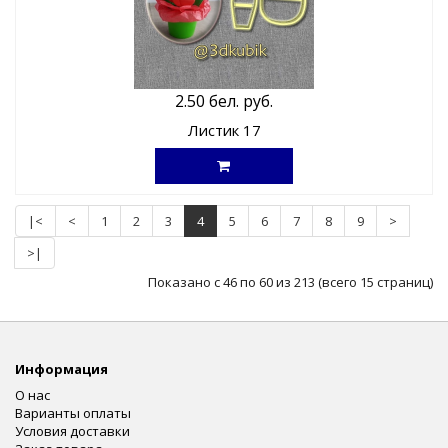
2.50 бел. руб.
Листик 17
|<
<
1
2
3
4
5
6
7
8
9
>
>|
Показано с 46 по 60 из 213 (всего 15 страниц)
Информация
О нас
Варианты оплаты
Условия доставки