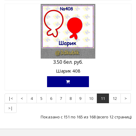
3.50 бел. руб.
Шарик 408
|<
<
4
5
6
7
8
9
10
11
12
>
>|
Показано с 151 по 165 из 168 (всего 12 страниц)