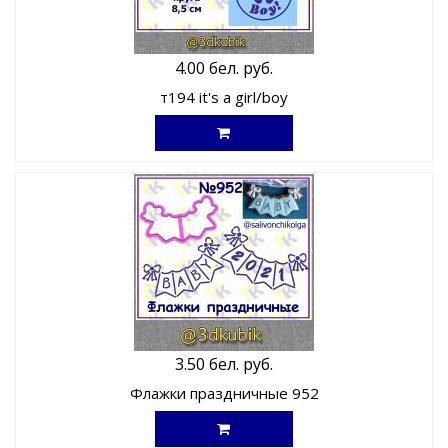
4.00 бел. руб.
т194 it's a girl/boy
3.50 бел. руб.
Флажки праздничные 952