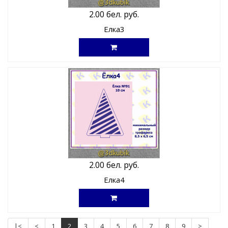
2.00 бел. руб.
Елка3
2.00 бел. руб.
Елка4
|<
<
1
2
3
4
5
6
7
8
9
>