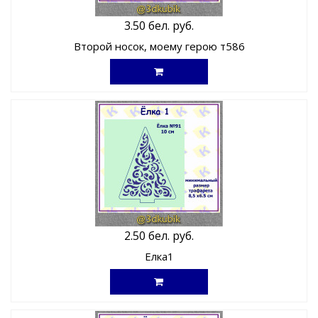
3.50 бел. руб.
Второй носок, моему герою т586
2.50 бел. руб.
Елка1