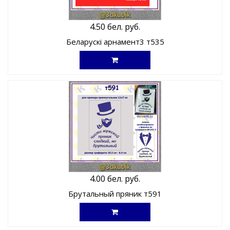
4.50 бел. руб.
Беларускі арнамент3 т535
4.00 бел. руб.
Брутальный пряник т591