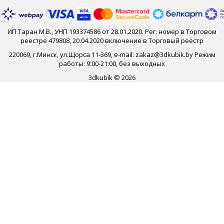
ИП Таран М.В., УНП 193374586 от 28.01.2020. Рег. номер в Торговом
реестре 479808, 20.04.2020 включение в Торговый реестр
220069, г.Минск, ул.Щорса 11-369, e-mail: zakaz@3dkubik.by Режим
работы: 9:00-21:00, без выходных
3dkubik © 2026