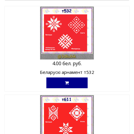
4.00 бел. руб.
Беларускі арнамент т532