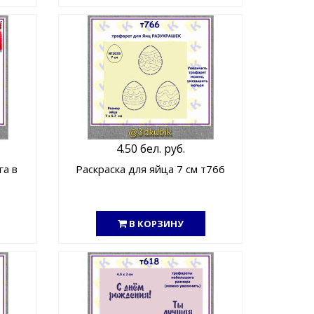
4.50 бел. руб.
га в
Раскраска для яйца 7 см т766
В КОРЗИНУ