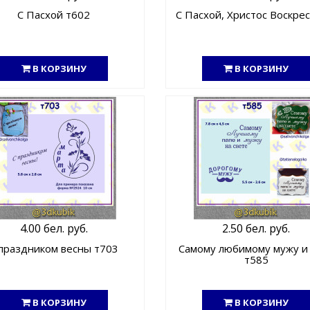
С Пасхой т602
С Пасхой, Христос Воскрес
В КОРЗИНУ
В КОРЗИНУ
4.00 бел. руб.
2.50 бел. руб.
 праздником весны т703
Самому любимому мужу и
т585
В КОРЗИНУ
В КОРЗИНУ