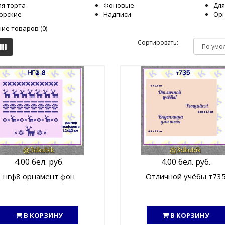
ля торта
Фоновые
Для
орские
Надписи
Орн
ие товаров (0)
Сортировать:
4.00 бел. руб.
4.00 бел. руб.
нгф8 орнамент фон
Отличной учёбы т73
В КОРЗИНУ
В КОРЗИНУ