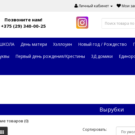
Личный кабинет
Мои зак
Позвоните нам!
+375 (29) 340-00-25
 ШКОЛА
День матери
Хэллоуин
Новый год / Рождество
уквы
Первый день рождения/Крестины
3Д домики
Единор
Вырубки
ие товаров (0)
Сортировать: