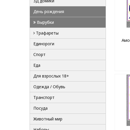
3Д домики
День рождения
Вырубки
Трафареты
Амо
Единороги
Спорт
Еда
Для взрослых 18+
Одежда / Обувь
Транспорт
Посуда
Животный мир
Наборы