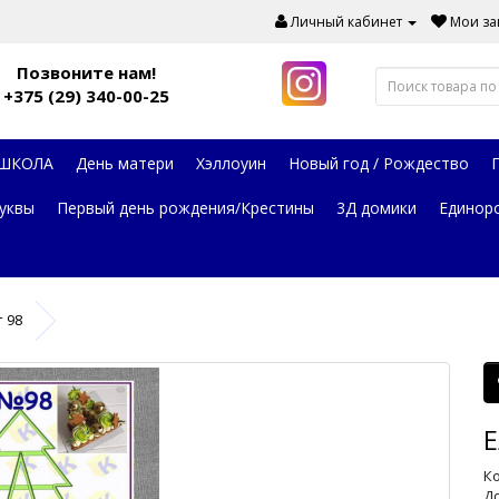
Личный кабинет
Мои зак
Позвоните нам!
+375 (29) 340-00-25
 ШКОЛА
День матери
Хэллоуин
Новый год / Рождество
уквы
Первый день рождения/Крестины
3Д домики
Единор
 98
Е
Ко
До