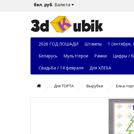
бел. руб.
Валюта
2026 ГОД ЛОШАДИ
Штампы
1 сентября,
Беларусь
Мультгерои
Рамки
Цифры / б
Свадьба / 14 февраля
Для ХЛЕБА
Для ТОРТА
Вырубки
Елка-торт