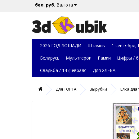
бел. руб.
Валюта
2026 ГОД ЛОШАДИ
Штампы
1 сентября,
Беларусь
Мультгерои
Рамки
Цифры / б
Свадьба / 14 февраля
Для ХЛЕБА
Для ТОРТА
Вырубки
Ёлка для 