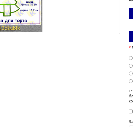
Ес
бл
ко
З