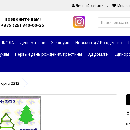
Личный кабинет
Мои зак
Позвоните нам!
+375 (29) 340-00-25
 ШКОЛА
День матери
Хэллоуин
Новый год / Рождество
уквы
Первый день рождения/Крестины
3Д домики
Единор
торта 2212
Ё
Ко
До