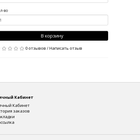
л-во
В корзину
0 отзывов
/
Написать отзыв
ичный Кабинет
ичный Кабинет
стория заказов
акладки
ассылка