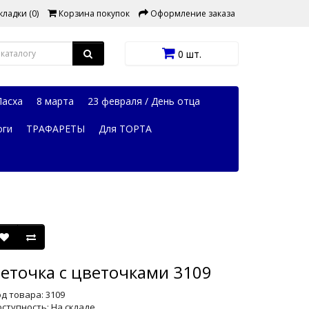
ладки (0)
Корзина покупок
Оформление заказа
0 шт.
Пасха
8 марта
23 февраля / День отца
оги
ТРАФАРЕТЫ
Для ТОРТА
еточка с цветочками 3109
д товара: 3109
ступность: На складе