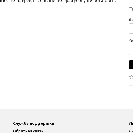
е, не нагревать свыше 50 градусов, не оставлять
З
Ко
Служба поддержки
Л
Обратная связь
Л