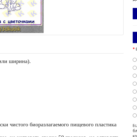
или ширина).
ески чистого биоразлагаемого пищевого пластика
Ес
бл
ко