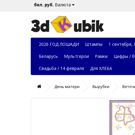
бел. руб.
Валюта
2026 ГОД ЛОШАДИ
Штампы
1 сентября,
Беларусь
Мультгерои
Рамки
Цифры / б
Свадьба / 14 февраля
Для ХЛЕБА
День матери
Вырубки
Веточ