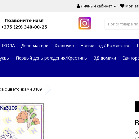
Личный кабинет
Мои зак
Позвоните нам!
+375 (29) 340-00-25
 ШКОЛА
День матери
Хэллоуин
Новый год / Рождество
уквы
Первый день рождения/Крестины
3Д домики
Единор
ка с цветочками 3109
В
Ко
До