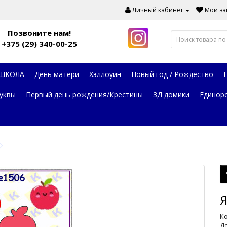
Личный кабинет
Мои зак
Позвоните нам!
+375 (29) 340-00-25
 ШКОЛА
День матери
Хэллоуин
Новый год / Рождество
уквы
Первый день рождения/Крестины
3Д домики
Единор
Я
Ко
До