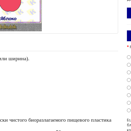
 или ширина).
ески чистого биоразлагаемого пищевого пластика
Ес
бл
ко