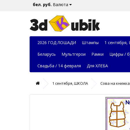
бел. руб.
Валюта
2026 ГОД ЛОШАДИ
Штампы
1 сентября,
Беларусь
Мультгерои
Рамки
Цифры / б
Свадьба / 14 февраля
Для ХЛЕБА
1 сентября, ШКОЛА
Сова на книжка