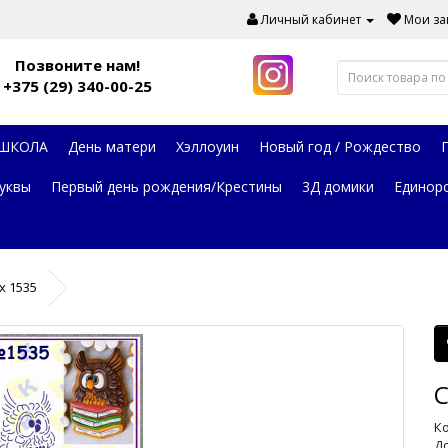
Личный кабинет
Мои зак
Позвоните нам!
+375 (29) 340-00-25
 ШКОЛА
День матери
Хэллоуин
Новый год / Рождество
уквы
Первый день рождения/Крестины
3Д домики
Единор
х 1535
С
Ко
До