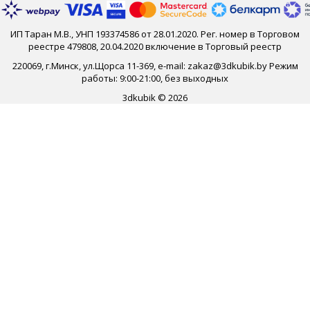
ИП Таран М.В., УНП 193374586 от 28.01.2020. Рег. номер в Торговом
реестре 479808, 20.04.2020 включение в Торговый реестр
220069, г.Минск, ул.Щорса 11-369, e-mail: zakaz@3dkubik.by Режим
работы: 9:00-21:00, без выходных
3dkubik © 2026