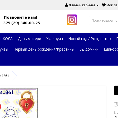
Личный кабинет
Мои зак
Позвоните нам!
+375 (29) 340-00-25
 ШКОЛА
День матери
Хэллоуин
Новый год / Рождество
уквы
Первый день рождения/Крестины
3Д домики
Единор
 1861
З
Ко
До