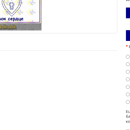
Ес
бл
ко