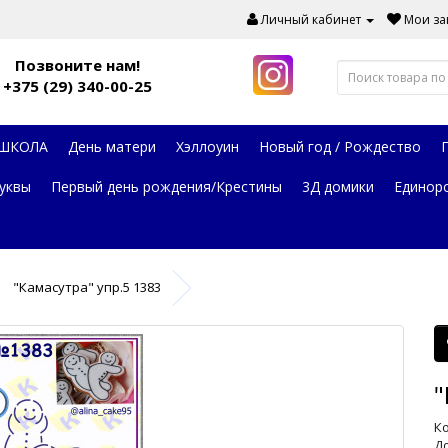
Личный кабинет
Мои зак
Позвоните нам!
+375 (29) 340-00-25
 ШКОЛА
День матери
Хэллоуин
Новый год / Рождество
уквы
Первый день рождения/Крестины
3Д домики
Единор
"Камасутра" упр.5 1383
"
Ко
До