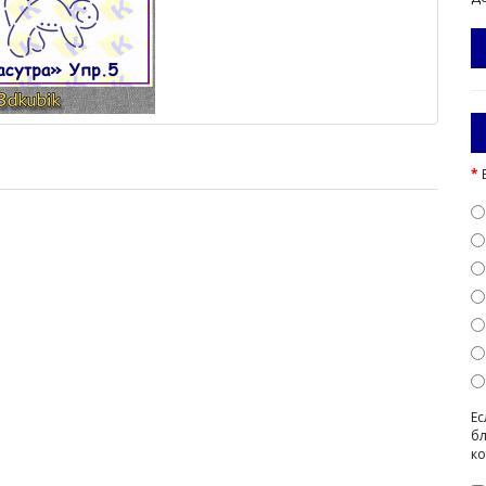
Ес
бл
ко