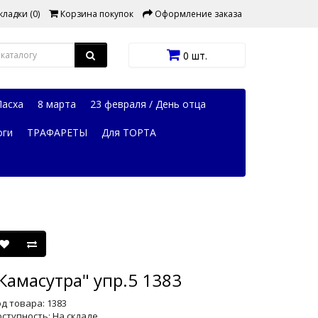
ладки (0)
Корзина покупок
Оформление заказа
0 шт.
Пасха
8 марта
23 февраля / День отца
оги
ТРАФАРЕТЫ
Для ТОРТА
Камасутра" упр.5 1383
д товара: 1383
ступность: На складе