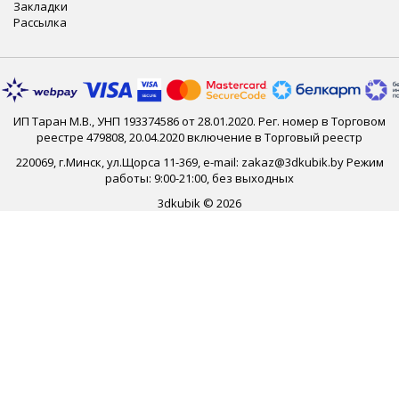
Закладки
Рассылка
ИП Таран М.В., УНП 193374586 от 28.01.2020. Рег. номер в Торговом
реестре 479808, 20.04.2020 включение в Торговый реестр
220069, г.Минск, ул.Щорса 11-369, e-mail: zakaz@3dkubik.by Режим
работы: 9:00-21:00, без выходных
3dkubik © 2026