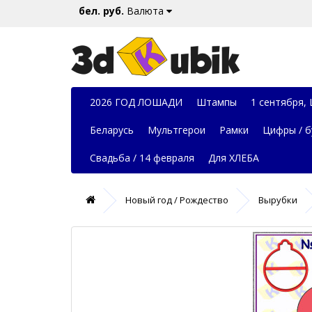
бел. руб.
Валюта
2026 ГОД ЛОШАДИ
Штампы
1 сентября,
Беларусь
Мультгерои
Рамки
Цифры / б
Свадьба / 14 февраля
Для ХЛЕБА
Новый год / Рождество
Вырубки