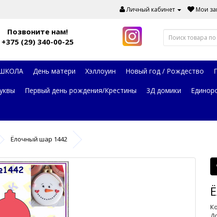
Личный кабинет
Мои зак
Позвоните нам!
+375 (29) 340-00-25
 ШКОЛА
День матери
Хэллоуин
Новый год / Рождество
уквы
Первый день рождения/Крестины
3Д домики
Единор
Ёлочный шар 1442
Ё
Ко
До