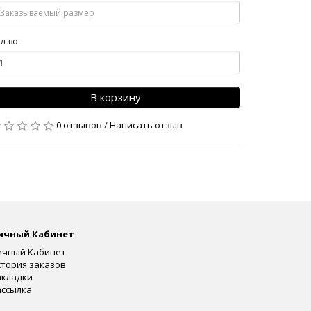
л-во
В корзину
0 отзывов
/
Написать отзыв
ичный Кабинет
ичный Кабинет
стория заказов
акладки
ассылка