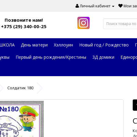
Личный кабинет
Мои зак
Позвоните нам!
+375 (29) 340-00-25
 ШКОЛА
День матери
Хэллоуин
Новый год / Рождество
уквы
Первый день рождения/Крестины
3Д домики
Единор
Солдатик 180
С
Ко
До