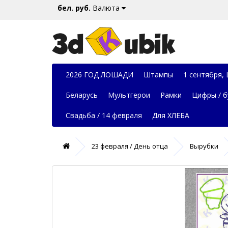
бел. руб.
Валюта
2026 ГОД ЛОШАДИ
Штампы
1 сентября,
Беларусь
Мультгерои
Рамки
Цифры / б
Свадьба / 14 февраля
Для ХЛЕБА
23 февраля / День отца
Вырубки