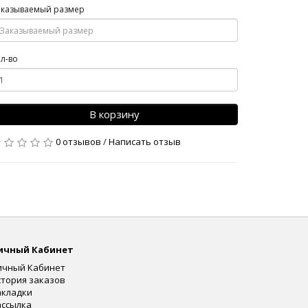
аказываемый размер
л-во
В корзину
0 отзывов
/
Написать отзыв
ичный Кабинет
ичный Кабинет
стория заказов
акладки
ассылка