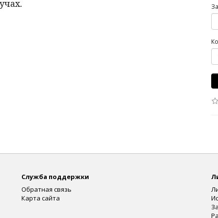
учах.
З
Ко
Служба поддержки
Л
Обратная связь
Л
Карта сайта
И
З
Р