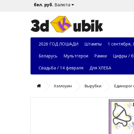
бел. руб.
Валюта
2026 ГОД ЛОШАДИ
Штампы
1 сентября,
Беларусь
Мультгерои
Рамки
Цифры / б
Свадьба / 14 февраля
Для ХЛЕБА
Хэллоуин
Вырубки
Единорог 