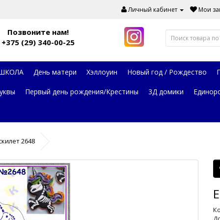
Личный кабинет
Мои зак
Позвоните нам!
+375 (29) 340-00-25
 ШКОЛА
День матери
Хэллоуин
Новый год / Рождество
уквы
Первый день рождения/Крестины
3Д домики
Единор
скилет 2648
Е
Ко
До