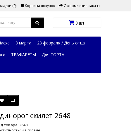
ладки (0)
Корзина покупок
Оформление заказа
0 шт.
Пасха
8 марта
23 февраля / День отца
оги
ТРАФАРЕТЫ
Для ТОРТА
динорог скилет 2648
д товара: 2648
ступность: На складе