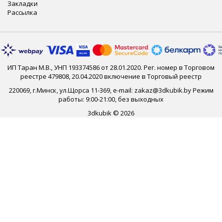
Закладки
Рассылка
ИП Таран М.В., УНП 193374586 от 28.01.2020. Рег. номер в Торговом
реестре 479808, 20.04.2020 включение в Торговый реестр
220069, г.Минск, ул.Щорса 11-369, e-mail: zakaz@3dkubik.by Режим
работы: 9:00-21:00, без выходных
3dkubik © 2026