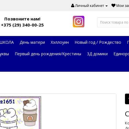
Личный кабинет
Мои зак
Позвоните нам!
+375 (29) 340-00-25
 ШКОЛА
День матери
Хэллоуин
Новый год / Рождество
уквы
Первый день рождения/Крестины
3Д домики
Единор
С
Ко
До