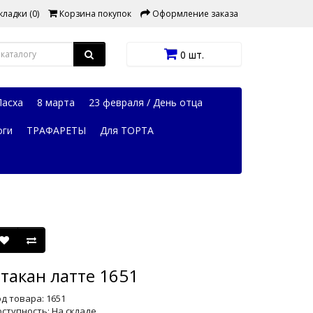
ладки (0)
Корзина покупок
Оформление заказа
0 шт.
Пасха
8 марта
23 февраля / День отца
оги
ТРАФАРЕТЫ
Для ТОРТА
такан латте 1651
д товара: 1651
ступность: На складе