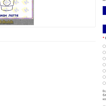
Ес
бл
ко