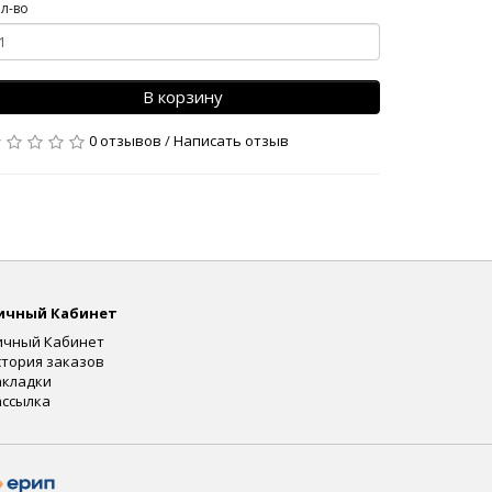
л-во
В корзину
0 отзывов
/
Написать отзыв
ичный Кабинет
ичный Кабинет
стория заказов
акладки
ассылка