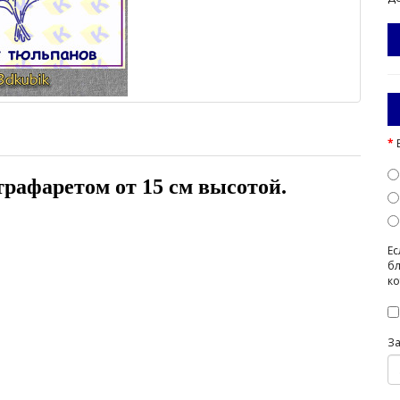
 трафаретом от 15 см высотой.
Ес
бл
ко
З