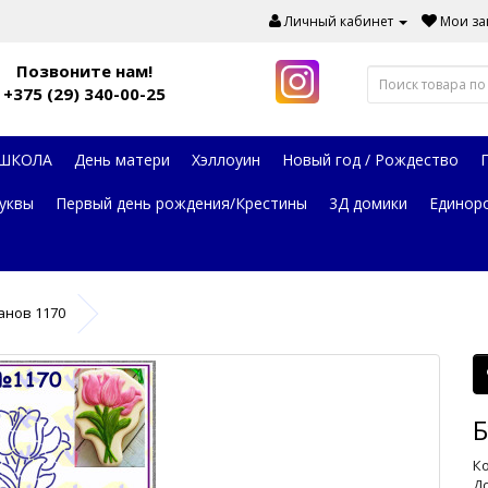
Личный кабинет
Мои зак
Позвоните нам!
+375 (29) 340-00-25
 ШКОЛА
День матери
Хэллоуин
Новый год / Рождество
уквы
Первый день рождения/Крестины
3Д домики
Единор
анов 1170
Б
Ко
До