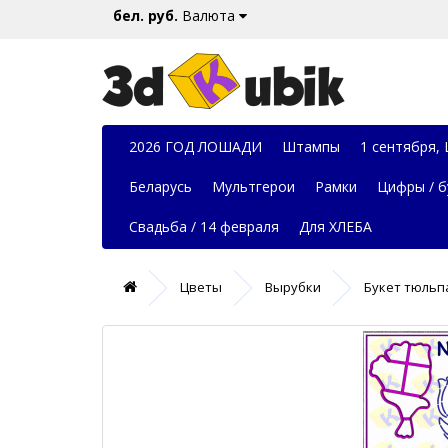
бел. руб.
Валюта
2026 ГОД ЛОШАДИ
Штампы
1 сентября,
Беларусь
Мультгерои
Рамки
Цифры / б
Свадьба / 14 февраля
Для ХЛЕБА
Цветы
Вырубки
Букет тюльп