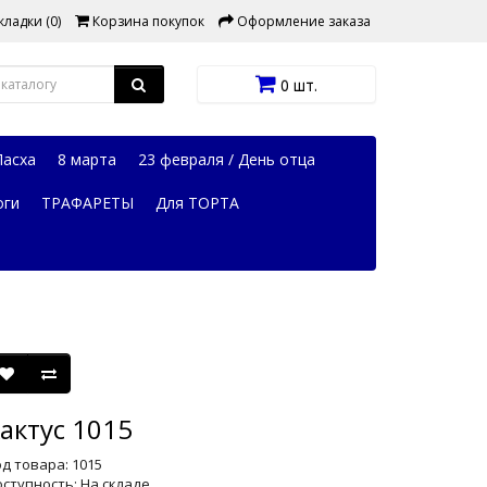
ладки (0)
Корзина покупок
Оформление заказа
0 шт.
Пасха
8 марта
23 февраля / День отца
оги
ТРАФАРЕТЫ
Для ТОРТА
актус 1015
д товара: 1015
ступность: На складе