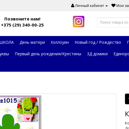
Личный кабинет
Мои зак
Позвоните нам!
+375 (29) 340-00-25
 ШКОЛА
День матери
Хэллоуин
Новый год / Рождество
уквы
Первый день рождения/Крестины
3Д домики
Единор
К
Ко
До