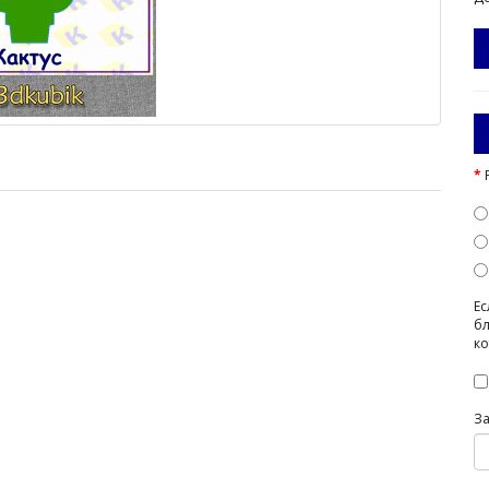
Ес
бл
ко
З