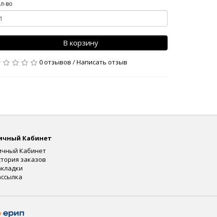
л-во
В корзину
0 отзывов
/
Написать отзыв
ичный Кабинет
ичный Кабинет
стория заказов
акладки
ассылка