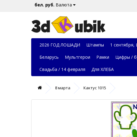
бел. руб.
Валюта
2026 ГОД ЛОШАДИ
Штампы
1 сентября,
Беларусь
Мультгерои
Рамки
Цифры / б
Свадьба / 14 февраля
Для ХЛЕБА
8 марта
Кактус 1015