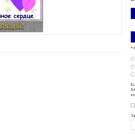
Ес
бл
ко
З