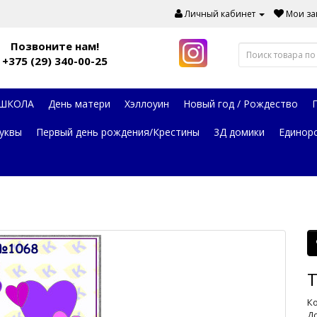
Личный кабинет
Мои зак
Позвоните нам!
+375 (29) 340-00-25
 ШКОЛА
День матери
Хэллоуин
Новый год / Рождество
уквы
Первый день рождения/Крестины
3Д домики
Единор
Т
Ко
До