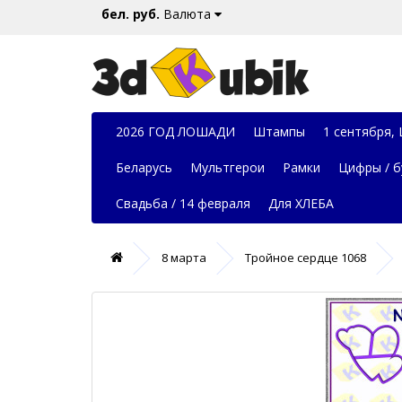
бел. руб.
Валюта
2026 ГОД ЛОШАДИ
Штампы
1 сентября,
Беларусь
Мультгерои
Рамки
Цифры / б
Свадьба / 14 февраля
Для ХЛЕБА
8 марта
Тройное сердце 1068