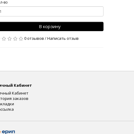
л-во
В корзину
0 отзывов
/
Написать отзыв
ичный Кабинет
ичный Кабинет
стория заказов
акладки
ассылка