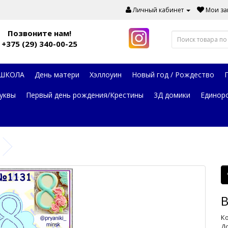
Личный кабинет
Мои зак
Позвоните нам!
+375 (29) 340-00-25
 ШКОЛА
День матери
Хэллоуин
Новый год / Рождество
уквы
Первый день рождения/Крестины
3Д домики
Единор
В
Ко
До