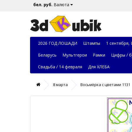
бел. руб.
Валюта
2026 ГОД ЛОШАДИ
Штампы
1 сентября,
Беларусь
Мультгерои
Рамки
Цифры / б
Свадьба / 14 февраля
Для ХЛЕБА
8 марта
Восьмёрка с цветами 1131