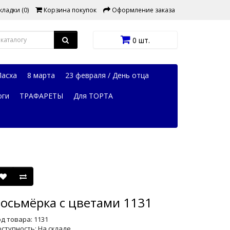
ладки (0)
Корзина покупок
Оформление заказа
0 шт.
Пасха
8 марта
23 февраля / День отца
оги
ТРАФАРЕТЫ
Для ТОРТА
осьмёрка с цветами 1131
д товара: 1131
ступность: На складе