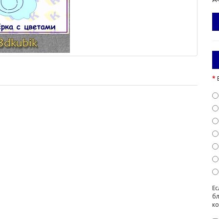
Ес
бл
ко