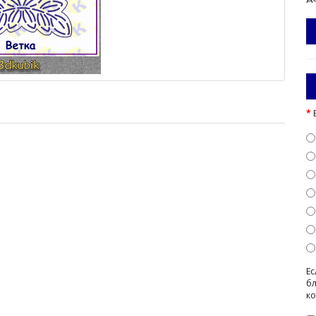
Ес
бл
ко