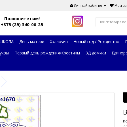
Личный кабинет
Мои зак
Позвоните нам!
+375 (29) 340-00-25
 ШКОЛА
День матери
Хэллоуин
Новый год / Рождество
уквы
Первый день рождения/Крестины
3Д домики
Единор
В
Ко
До