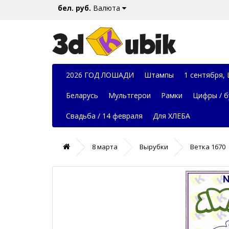
бел. руб.
Валюта
2026 ГОД ЛОШАДИ
Штампы
1 сентября,
Беларусь
Мультгерои
Рамки
Цифры / б
Свадьба / 14 февраля
Для ХЛЕБА
8 марта
Вырубки
Ветка 1670