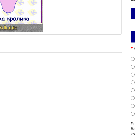
Ес
бл
ко