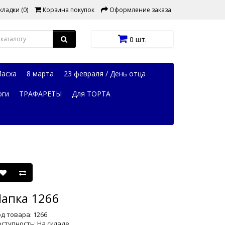
ладки (0)
Корзина покупок
Оформление заказа
0 шт.
Пасха
8 марта
23 февраля / День отца
оги
ТРАФАРЕТЫ
Для ТОРТА
апка 1266
д товара: 1266
ступность: На складе