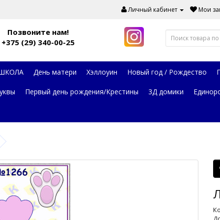
Личный кабинет
Мои зак
Позвоните нам!
+375 (29) 340-00-25
 ШКОЛА
День матери
Хэллоуин
Новый год / Рождество
уквы
Первый день рождения/Крестины
3Д домики
Единор
Л
Ко
До