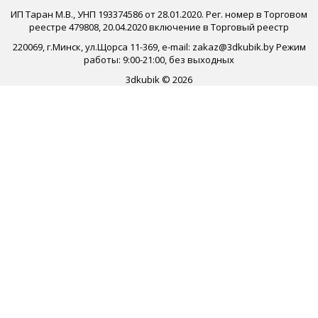
ИП Таран М.В., УНП 193374586 от 28.01.2020. Рег. номер в Торговом
реестре 479808, 20.04.2020 включение в Торговый реестр
220069, г.Минск, ул.Щорса 11-369, e-mail: zakaz@3dkubik.by Режим
работы: 9:00-21:00, без выходных
3dkubik © 2026