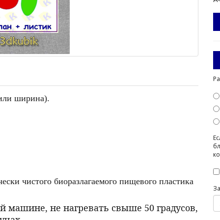
Ра
 или ширина).
Ес
бл
ко
ически чистого биоразлагаемого пищевого пластика
З
й машине, не нагревать свыше 50 градусов,
учах.