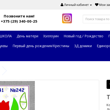
Личный кабинет
Мои зак
Позвоните нам!
+375 (29) 340-00-25
 ШКОЛА
День матери
Хэллоуин
Новый год / Рождество
уквы
Первый день рождения/Крестины
3Д домики
Единор
Т
Ко
До