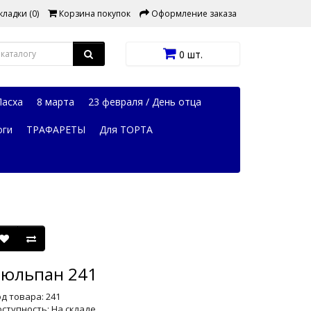
ладки (0)
Корзина покупок
Оформление заказа
0 шт.
Пасха
8 марта
23 февраля / День отца
оги
ТРАФАРЕТЫ
Для ТОРТА
юльпан 241
д товара: 241
ступность: На складе