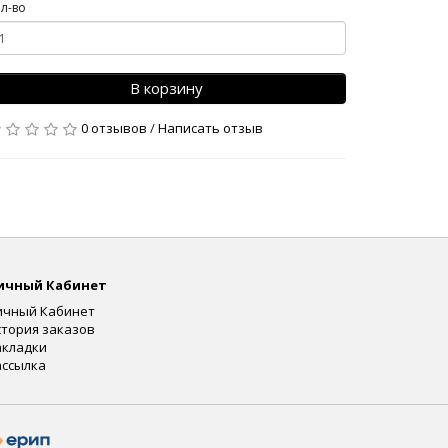
л-во
В корзину
0 отзывов
/
Написать отзыв
ичный Кабинет
ичный Кабинет
стория заказов
акладки
ассылка