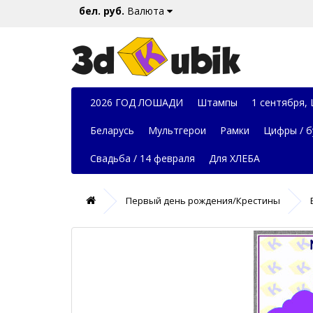
бел. руб.
Валюта
2026 ГОД ЛОШАДИ
Штампы
1 сентября,
Беларусь
Мультгерои
Рамки
Цифры / б
Свадьба / 14 февраля
Для ХЛЕБА
Первый день рождения/Крестины