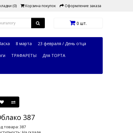
ладки (0)
Корзина покупок
Оформление заказа
0 шт.
Пасха
8 марта
23 февраля / День отца
оги
ТРАФАРЕТЫ
Для ТОРТА
блако 387
д товара: 387
ступность: На складе