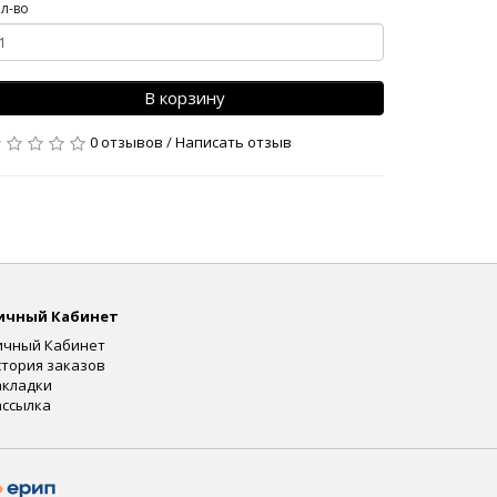
л-во
В корзину
0 отзывов
/
Написать отзыв
ичный Кабинет
ичный Кабинет
стория заказов
акладки
ассылка