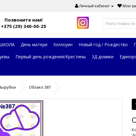
Личный кабинет
Мои зак
Позвоните нам!
+375 (29) 340-00-25
 ШКОЛА
День матери
Хэллоуин
Новый год / Рождество
уквы
Первый день рождения/Крестины
3Д домики
Единор
Вырубки
Облако 387
О
Ко
До