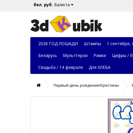
бел. руб.
Валюта
2026 ГОД ЛОШАДИ
Штампы
1 сентября,
Беларусь
Мультгерои
Рамки
Цифры / б
Свадьба / 14 февраля
Для ХЛЕБА
Первый день рождения/Крестины