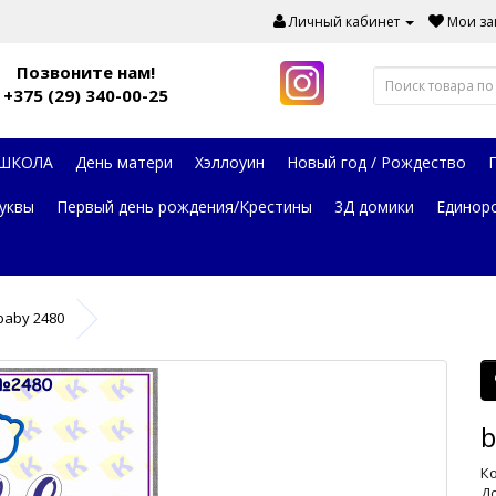
Личный кабинет
Мои зак
Позвоните нам!
+375 (29) 340-00-25
 ШКОЛА
День матери
Хэллоуин
Новый год / Рождество
уквы
Первый день рождения/Крестины
3Д домики
Единор
baby 2480
b
Ко
До