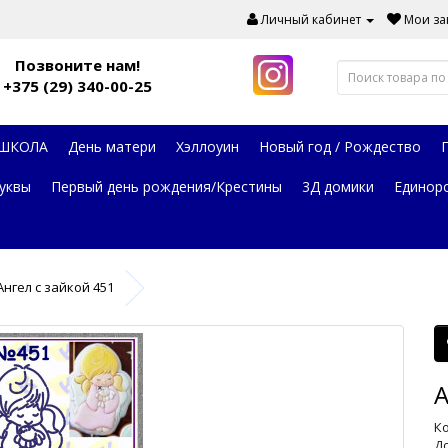
Личный кабинет
Мои зак
Позвоните нам!
+375 (29) 340-00-25
 ШКОЛА
День матери
Хэллоуин
Новый год / Рождество
уквы
Первый день рождения/Крестины
3Д домики
Единор
Ангел с зайкой 451
А
Ко
До