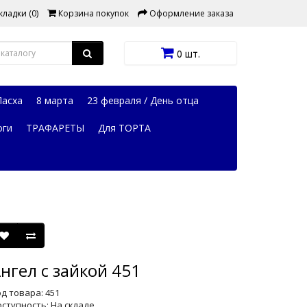
ладки (0)
Корзина покупок
Оформление заказа
0 шт.
Пасха
8 марта
23 февраля / День отца
оги
ТРАФАРЕТЫ
Для ТОРТА
нгел с зайкой 451
д товара: 451
ступность: На складе