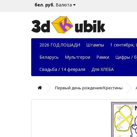
бел. руб.
Валюта
2026 ГОД ЛОШАДИ
Штампы
1 сентября,
Беларусь
Мультгерои
Рамки
Цифры / б
Свадьба / 14 февраля
Для ХЛЕБА
Первый день рождения/Крестины