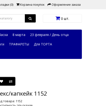
ладки (0)
Корзина покупок
Оформление заказа
0 шт.
Пасха
8 марта
23 февраля / День отца
оги
ТРАФАРЕТЫ
Для ТОРТА
екс/капкейк 1152
д товара: 1152
ступность: На складе