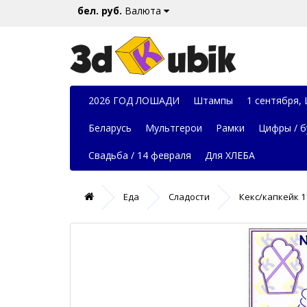
бел. руб.
Валюта
2026 ГОД ЛОШАДИ
Штампы
1 сентября,
Беларусь
Мультгерои
Рамки
Цифры / б
Свадьба / 14 февраля
Для ХЛЕБА
Еда
Сладости
Кекс/капкейк 1