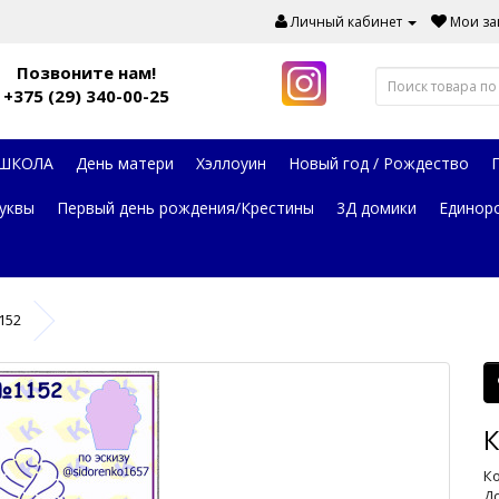
Личный кабинет
Мои зак
Позвоните нам!
+375 (29) 340-00-25
 ШКОЛА
День матери
Хэллоуин
Новый год / Рождество
уквы
Первый день рождения/Крестины
3Д домики
Единор
152
К
Ко
До