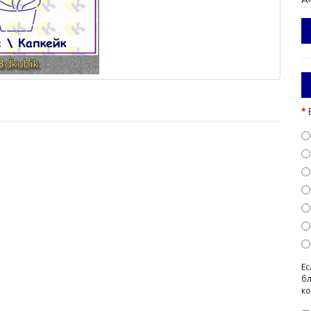
Ес
бл
ко