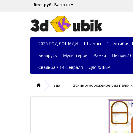
бел. руб.
Валюта
2026 ГОД ЛОШАДИ
Штампы
1 сентября,
Беларусь
Мультгерои
Рамки
Цифры / б
Свадьба / 14 февраля
Для ХЛЕБА
Еда
Эскимо/мороженое без палочк