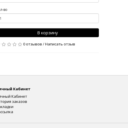
л-во
В корзину
0 отзывов
/
Написать отзыв
ичный Кабинет
ичный Кабинет
стория заказов
акладки
ассылка