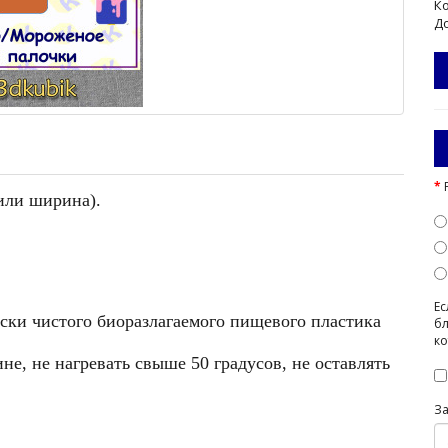
Ко
До
 или ширина).
Ес
ески чистого биоразлагаемого пищевого пластика
бл
ко
е, не нагревать свыше 50 градусов, не оставлять
З