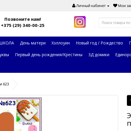
Личный кабинет
Мои зак
Позвоните нам!
+375 (29) 340-00-25
 ШКОЛА
День матери
Хэллоуин
Новый год / Рождество
уквы
Первый день рождения/Крестины
3Д домики
Единор
и 623
Э
п