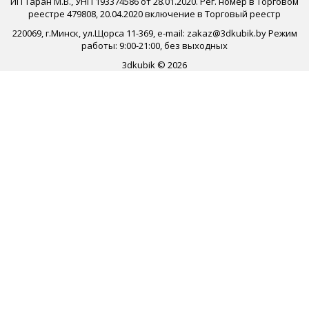
ИП Таран М.В., УНП 193374586 от 28.01.2020. Рег. номер в Торговом
реестре 479808, 20.04.2020 включение в Торговый реестр
220069, г.Минск, ул.Щорса 11-369, e-mail: zakaz@3dkubik.by Режим
работы: 9:00-21:00, без выходных
3dkubik © 2026