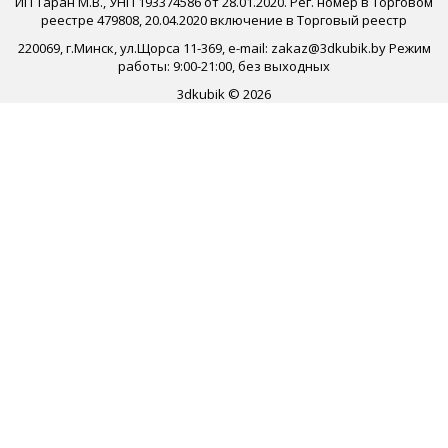
ИП Таран М.В., УНП 193374586 от 28.01.2020. Рег. номер в Торговом
реестре 479808, 20.04.2020 включение в Торговый реестр
220069, г.Минск, ул.Щорса 11-369, e-mail: zakaz@3dkubik.by Режим
работы: 9:00-21:00, без выходных
3dkubik © 2026