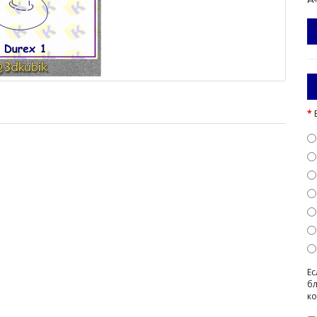
Ес
бл
ко