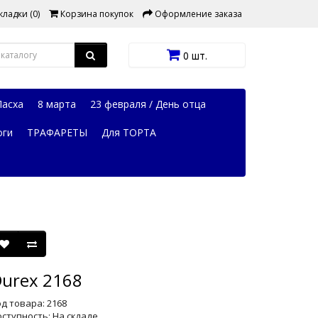
ладки (0)
Корзина покупок
Оформление заказа
0 шт.
Пасха
8 марта
23 февраля / День отца
оги
ТРАФАРЕТЫ
Для ТОРТА
urex 2168
д товара: 2168
ступность: На складе