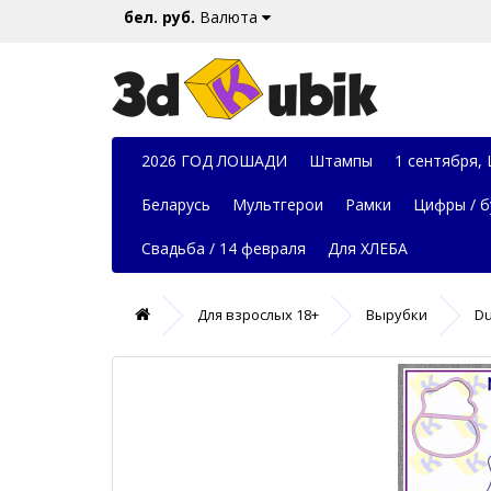
бел. руб.
Валюта
2026 ГОД ЛОШАДИ
Штампы
1 сентября,
Беларусь
Мультгерои
Рамки
Цифры / б
Свадьба / 14 февраля
Для ХЛЕБА
Для взрослых 18+
Вырубки
Du