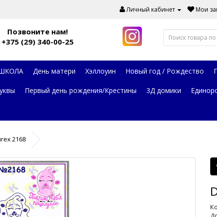
Личный кабинет
Мои зак
Позвоните нам!
+375 (29) 340-00-25
 ШКОЛА
День матери
Хэллоуин
Новый год / Рождество
уквы
Первый день рождения/Крестины
3Д домики
Единор
rex 2168
D
Ко
До