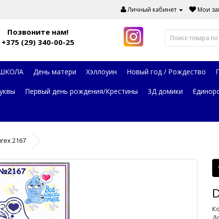
Личный кабинет
Мои зак
Позвоните нам!
+375 (29) 340-00-25
 ШКОЛА
День матери
Хэллоуин
Новый год / Рождество
уквы
Первый день рождения/Крестины
3Д домики
Единор
rex 2167
D
Ко
До