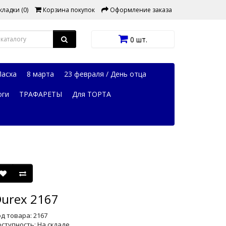
ладки (0)
Корзина покупок
Оформление заказа
0 шт.
Пасха
8 марта
23 февраля / День отца
оги
ТРАФАРЕТЫ
Для ТОРТА
urex 2167
д товара: 2167
ступность: На складе