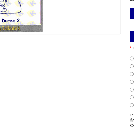
Ес
бл
ко