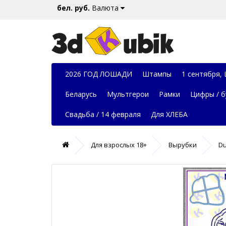
бел. руб.
Валюта
2026 ГОД ЛОШАДИ
Штампы
1 сентября,
Беларусь
Мультгерои
Рамки
Цифры / б
Свадьба / 14 февраля
Для ХЛЕБА
Для взрослых 18+
Вырубки
Du