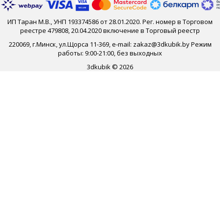
ИП Таран М.В., УНП 193374586 от 28.01.2020. Рег. номер в Торговом
реестре 479808, 20.04.2020 включение в Торговый реестр
220069, г.Минск, ул.Щорса 11-369, e-mail: zakaz@3dkubik.by Режим
работы: 9:00-21:00, без выходных
3dkubik © 2026