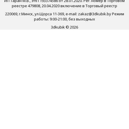
ИП Таран М.В., УНП 193374586 от 28.01.2020. Рег. номер в Торговом
реестре 479808, 20.04.2020 включение в Торговый реестр
220069, г.Минск, ул.Щорса 11-369, e-mail: zakaz@3dkubik.by Режим
работы: 9:00-21:00, без выходных
3dkubik © 2026