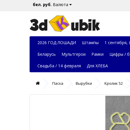
бел. руб.
Валюта
2026 ГОД ЛОШАДИ
Штампы
1 сентября,
Беларусь
Мультгерои
Рамки
Цифры / б
Свадьба / 14 февраля
Для ХЛЕБА
Пасха
Вырубки
Кролик 52