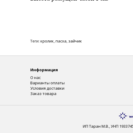
Теги:
кролик
,
пасха
,
зайчик
Информация
О нас
Варианты оплаты
Условия доставки
Заказ товара
ИП Таран М.В., УНП 193374