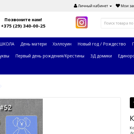
Личный кабинет
Мои зак
Позвоните нам!
+375 (29) 340-00-25
 ШКОЛА
День матери
Хэллоуин
Новый год / Рождество
уквы
Первый день рождения/Крестины
3Д домики
Единор
К
Ко
До