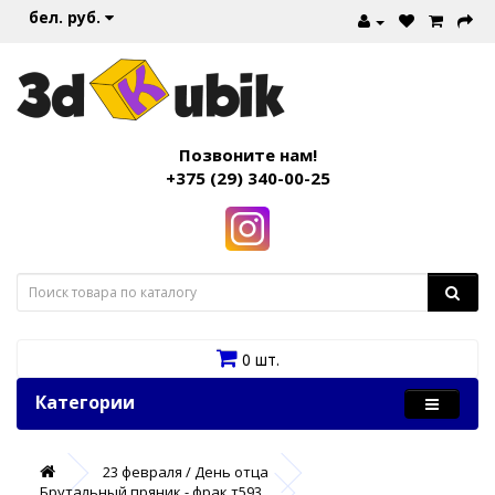
бел. руб.
Позвоните нам!
+375 (29) 340-00-25
0 шт.
Категории
23 февраля / День отца
Брутальный пряник - фрак т593