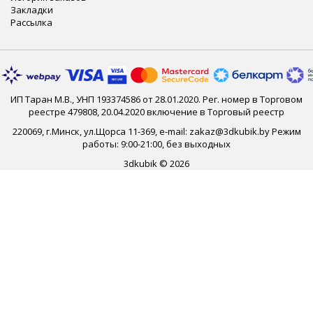
Закладки
Рассылка
ИП Таран М.В., УНП 193374586 от 28.01.2020. Рег. номер в Торговом
реестре 479808, 20.04.2020 включение в Торговый реестр
220069, г.Минск, ул.Щорса 11-369, e-mail: zakaz@3dkubik.by Режим
работы: 9:00-21:00, без выходных
3dkubik © 2026