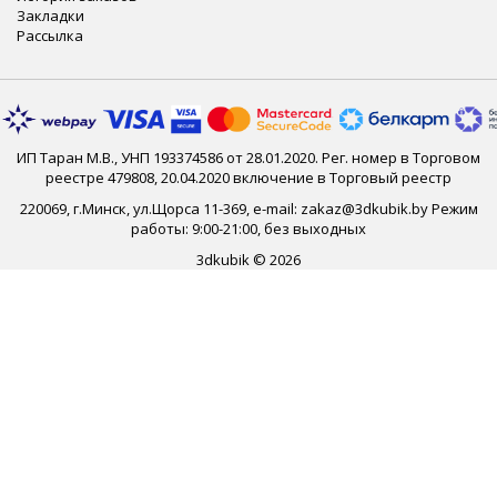
Закладки
Рассылка
ИП Таран М.В., УНП 193374586 от 28.01.2020. Рег. номер в Торговом
реестре 479808, 20.04.2020 включение в Торговый реестр
220069, г.Минск, ул.Щорса 11-369, e-mail: zakaz@3dkubik.by Режим
работы: 9:00-21:00, без выходных
3dkubik © 2026