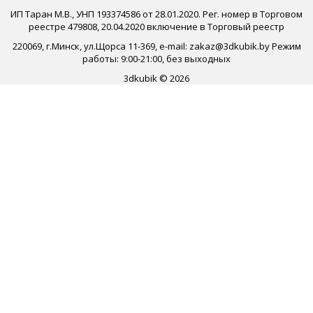
ИП Таран М.В., УНП 193374586 от 28.01.2020. Рег. номер в Торговом
реестре 479808, 20.04.2020 включение в Торговый реестр
220069, г.Минск, ул.Щорса 11-369, e-mail: zakaz@3dkubik.by Режим
работы: 9:00-21:00, без выходных
3dkubik © 2026