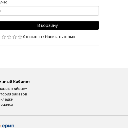
л-во
В корзину
0 отзывов
/
Написать отзыв
ичный Кабинет
ичный Кабинет
стория заказов
акладки
ассылка