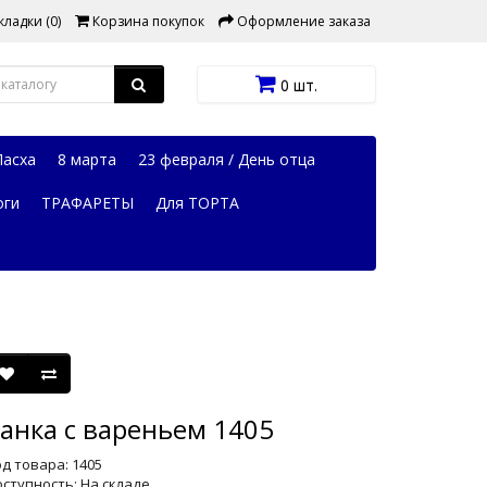
ладки (0)
Корзина покупок
Оформление заказа
0 шт.
Пасха
8 марта
23 февраля / День отца
оги
ТРАФАРЕТЫ
Для ТОРТА
анка с вареньем 1405
д товара: 1405
ступность: На складе