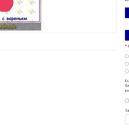
Ес
бл
ко
З