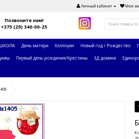
Личный кабинет
Мои зак
Позвоните нам!
+375 (29) 340-00-25
 ШКОЛА
День матери
Хэллоуин
Новый год / Рождество
уквы
Первый день рождения/Крестины
3Д домики
Единор
1405
Б
Ко
До