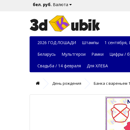
бел. руб.
Валюта
2026 ГОД ЛОШАДИ
Штампы
1 сентября,
Беларусь
Мультгерои
Рамки
Цифры / б
Свадьба / 14 февраля
Для ХЛЕБА
День рождения
Банка с вареньем 