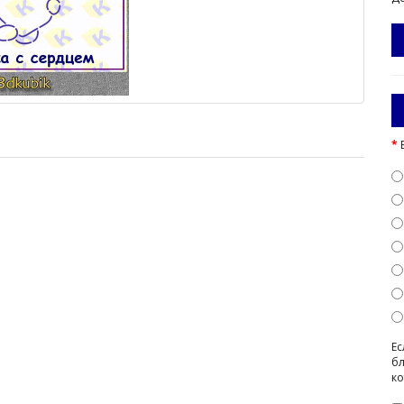
Ес
бл
ко