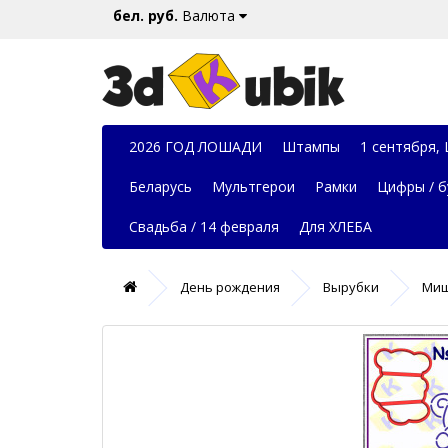
бел. руб.
Валюта
2026 ГОД ЛОШАДИ
Штампы
1 сентября,
Беларусь
Мультгерои
Рамки
Цифры / б
Свадьба / 14 февраля
Для ХЛЕБА
День рождения
Вырубки
Миш