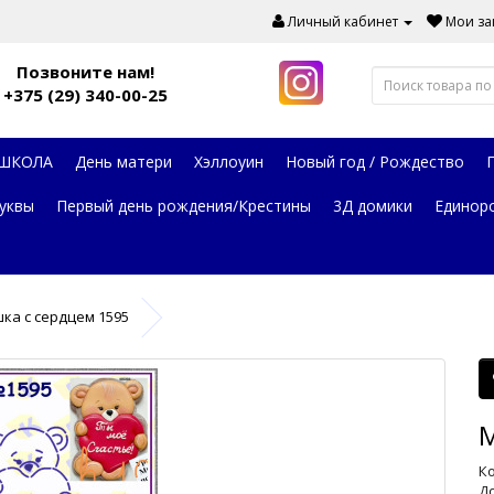
Личный кабинет
Мои зак
Позвоните нам!
+375 (29) 340-00-25
 ШКОЛА
День матери
Хэллоуин
Новый год / Рождество
уквы
Первый день рождения/Крестины
3Д домики
Единор
ка с сердцем 1595
М
Ко
До