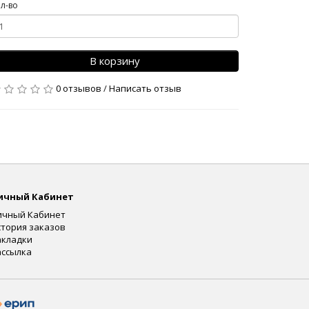
л-во
В корзину
0 отзывов
/
Написать отзыв
ичный Кабинет
ичный Кабинет
стория заказов
акладки
ассылка