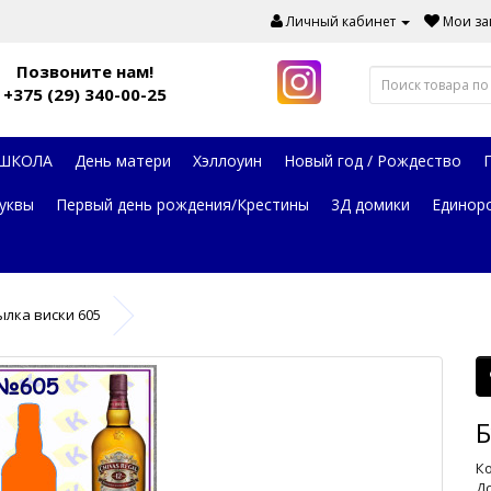
Личный кабинет
Мои зак
Позвоните нам!
+375 (29) 340-00-25
 ШКОЛА
День матери
Хэллоуин
Новый год / Рождество
уквы
Первый день рождения/Крестины
3Д домики
Единор
ылка виски 605
Б
Ко
До