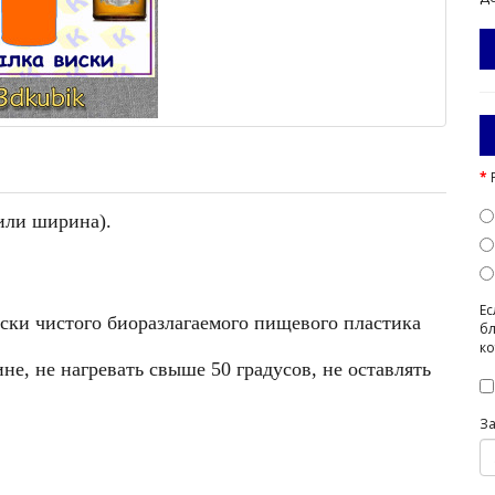
 или ширина).
Ес
ески чистого биоразлагаемого пищевого пластика
бл
ко
е, не нагревать свыше 50 градусов, не оставлять
З