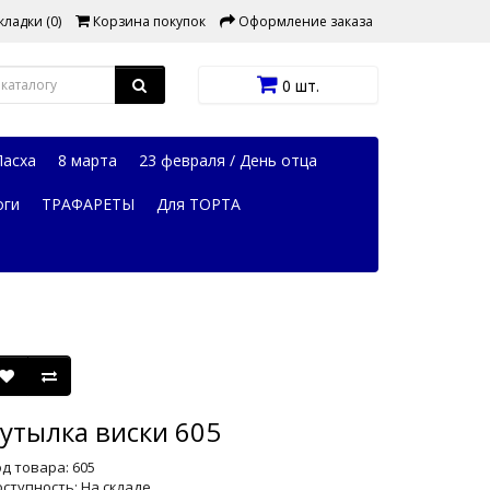
ладки (0)
Корзина покупок
Оформление заказа
0 шт.
Пасха
8 марта
23 февраля / День отца
оги
ТРАФАРЕТЫ
Для ТОРТА
утылка виски 605
д товара: 605
ступность: На складе