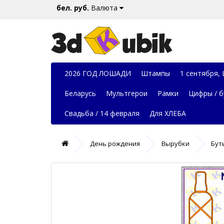
бел. руб.
Валюта
2026 ГОД ЛОШАДИ
Штампы
1 сентября,
Беларусь
Мультгерои
Рамки
Цифры / б
Свадьба / 14 февраля
Для ХЛЕБА
День рождения
Вырубки
Бут