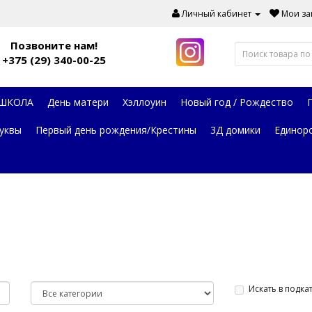
Личный кабинет
Мои зак
Позвоните нам!
+375 (29) 340-00-25
 ШКОЛА
День матери
Хэллоуин
Новый год / Рождество
уквы
Первый день рождения/Крестины
3Д домики
Единор
Искать в подка