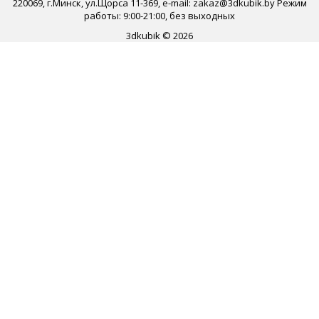
220069, г.Минск, ул.Щорса 11-369, e-mail: zakaz@3dkubik.by Режим
работы: 9:00-21:00, без выходных
3dkubik © 2026