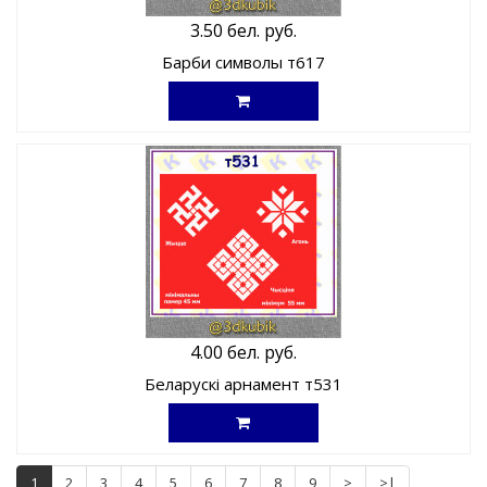
3.50 бел. руб.
Барби символы т617
4.00 бел. руб.
Беларускі арнамент т531
1
2
3
4
5
6
7
8
9
>
>|