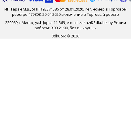
ИП Таран М.В., УНП 193374586 от 28.01.2020. Рег. номер в Торговом
реестре 479808, 20.04.2020 включение в Торговый реестр
220069, г.Минск, ул.Щорса 11-369, e-mail: zakaz@3dkubik.by Режим
работы: 9:00-21:00, без выходных
3dkubik © 2026